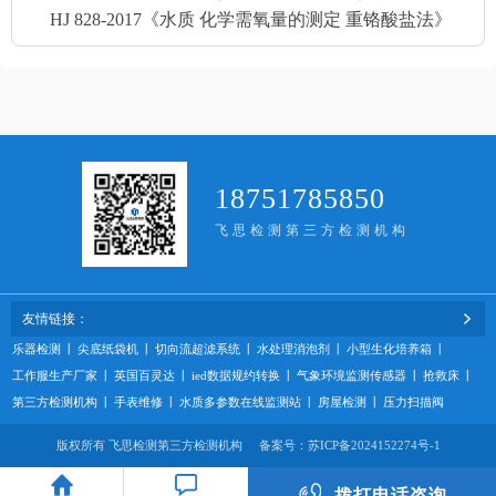
HJ 828-2017《水质 化学需氧量的测定 重铬酸盐法》
18751785850
飞思检测第三方检测机构
友情链接：
乐器检测
丨
尖底纸袋机
丨
切向流超滤系统
丨
水处理消泡剂
丨
小型生化培养箱
丨
工作服生产厂家
丨
英国百灵达
丨
ied数据规约转换
丨
气象环境监测传感器
丨
抢救床
丨
第三方检测机构
丨
手表维修
丨
水质多参数在线监测站
丨
房屋检测
丨
压力扫描阀
版权所有 飞思检测第三方检测机构 备案号：
苏ICP备2024152274号-1
拨打电话咨询