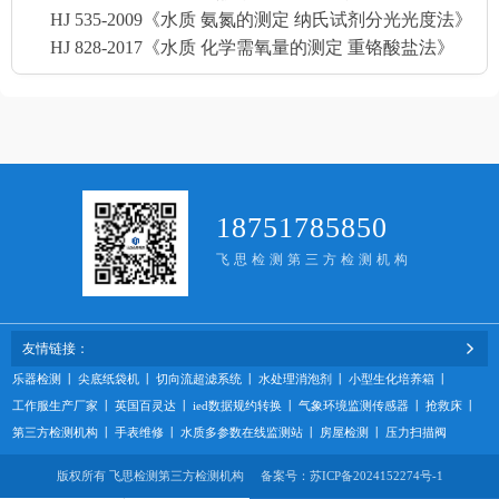
HJ 535-2009《水质 氨氮的测定 纳氏试剂分光光度法》
HJ 828-2017《水质 化学需氧量的测定 重铬酸盐法》
18751785850
飞思检测第三方检测机构
友情链接：
乐器检测
丨
尖底纸袋机
丨
切向流超滤系统
丨
水处理消泡剂
丨
小型生化培养箱
丨
工作服生产厂家
丨
英国百灵达
丨
ied数据规约转换
丨
气象环境监测传感器
丨
抢救床
丨
第三方检测机构
丨
手表维修
丨
水质多参数在线监测站
丨
房屋检测
丨
压力扫描阀
版权所有 飞思检测第三方检测机构 备案号：
苏ICP备2024152274号-1