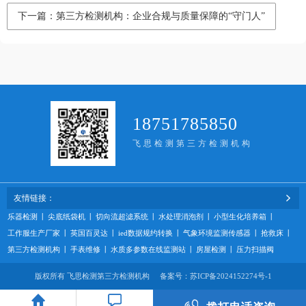
下一篇：第三方检测机构：企业合规与质量保障的“守门人”
18751785850
飞思检测第三方检测机构
友情链接：
乐器检测
丨
尖底纸袋机
丨
切向流超滤系统
丨
水处理消泡剂
丨
小型生化培养箱
丨
工作服生产厂家
丨
英国百灵达
丨
ied数据规约转换
丨
气象环境监测传感器
丨
抢救床
丨
第三方检测机构
丨
手表维修
丨
水质多参数在线监测站
丨
房屋检测
丨
压力扫描阀
版权所有 飞思检测第三方检测机构 备案号：
苏ICP备2024152274号-1