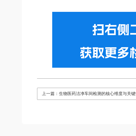
上一篇：生物医药洁净车间检测的核心维度与关键