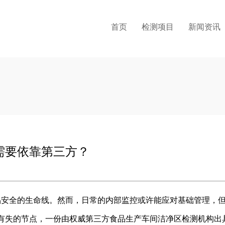
首页
检测项目
新闻资讯
需要依靠第三方？
品安全的生命线。然而，日常的内部监控或许能应对基础管理，
有失的节点，一份由权威第三方食品生产车间洁净区检测机构出