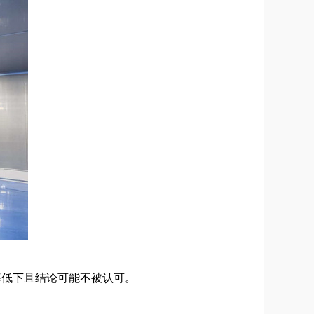
率低下且结论可能不被认可。