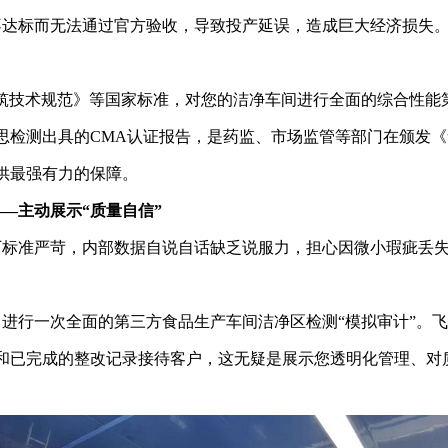
不达标而无法通过官方验收，导致投产延误，造成巨大经济损失
用房建筑技术规范》等国家标准，对您的洁净车间进行全面的综合性
思检测出具的CMA认证报告，是药监、市场监管等部门在颁发
供最强有力的保障。
—主动展示“质量自信”
厂标准严苛，内部数据自说自话缺乏说服力，担心因微小瑕疵丢
进行一次全面的第三方食品生产车间洁净区检测“模拟审计”。
和已完成的整改记录接待客户，这无疑是展示您透明化管理、对