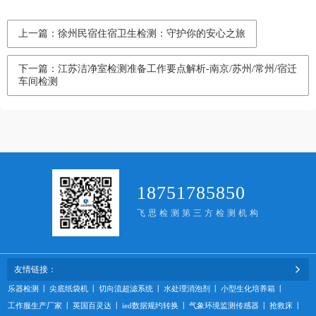
上一篇：徐州民宿住宿卫生检测：守护你的安心之旅
下一篇：江苏洁净室检测准备工作要点解析-南京/苏州/常州/宿迁
车间检测
18751785850
飞思检测第三方检测机构
友情链接：
乐器检测
丨
尖底纸袋机
丨
切向流超滤系统
丨
水处理消泡剂
丨
小型生化培养箱
丨
工作服生产厂家
丨
英国百灵达
丨
ied数据规约转换
丨
气象环境监测传感器
丨
抢救床
丨