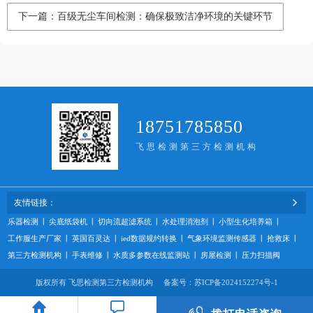
下一篇：百级无尘车间检测：确保极致洁净环境的关键环节
18751785850
飞思检测第三方检测机构
友情链接：
乐器检测
丨
尖底纸袋机
丨
切向流超滤系统
丨
水处理消泡剂
丨
小型生化培养箱
丨
工作服生产厂家
丨
英国百灵达
丨
ied数据规约转换
丨
气象环境监测传感器
丨
抢救床
丨
第三方检测机构
丨
手表维修
丨
水质多参数在线监测站
丨
房屋检测
丨
压力扫描阀
版权所有 飞思检测第三方检测机构 备案号：
苏ICP备2024152274号-1