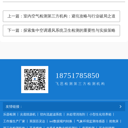
上一篇：室内空气检测第三方机构：避坑攻略与行业破局之道
下一篇：探索集中空调通风系统卫生检测的重要性与实操策略
18751785850
飞思检测第三方检测机构
友情链接：
乐器检测
丨
尖底纸袋机
丨
切向流超滤系统
丨
水处理消泡剂
丨
小型生化培养箱
丨
工作服生产厂家
丨
英国百灵达
丨
ied数据规约转换
丨
气象环境监测传感器
丨
抢救床
丨