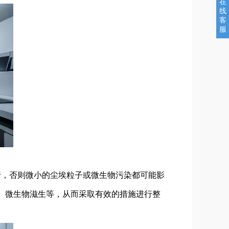
在
线
客
服
行，否则微小的尘埃粒子或微生物污染都可能影
、微生物滋生等，从而采取有效的措施进行整