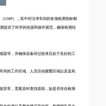
（GMP），其中对洁净车间的各项检测指标都
检测提供了科学的依据和操作规范，确保检测结
感器等，并确保设备经过校准且处于良好的工
车间的工作区域、人员活动频繁区域以及送风
。
据异常，需要及时查找原因，如是否存在检测