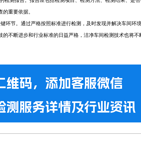
的检测报告。报告应包括检测项目、检测方法、检测结果、是否
查的重要依据。
关键环节。通过严格按照标准进行检测，及时发现并解决车间环
技的不断进步和行业标准的日益严格，洁净车间检测技术也将不