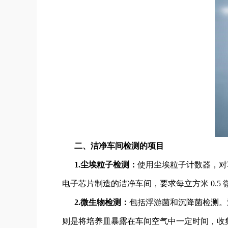
二、洁净车间检测的项目
1.尘埃粒子检测：
使用尘埃粒子计数器，对
电子芯片制造的洁净车间，要求每立方米 0.
2.微生物检测：
包括浮游菌和沉降菌检测。
则是将培养皿暴露在车间空气中一定时间，收