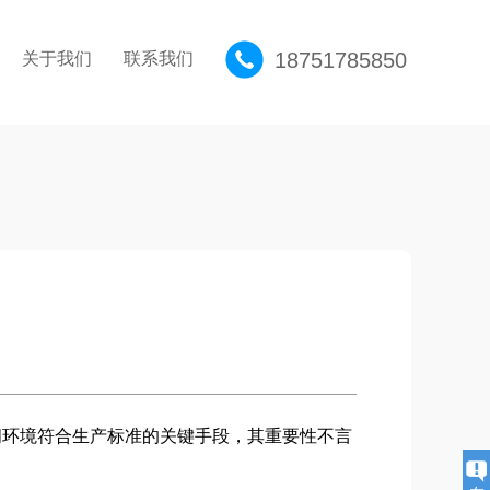
18751785850
关于我们
联系我们
间环境符合生产标准的关键手段，其重要性不言