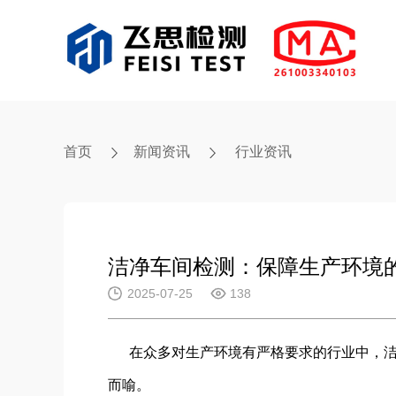
首页
新闻资讯
行业资讯
洁净车间检测：保障生产环境
2025-07-25
138
在众多对生产环境有严格要求的行业中，
而喻。