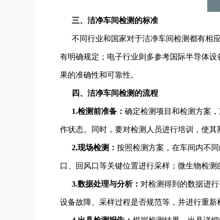
三、洁净车间检测的标准
不同行业和国家对于洁净车间检测都有相应
有明确规定；电子行业则多参考国际半导体设
果的准确性和可靠性。
四、洁净车间检测的流程
1.检测前准备：
确定检测项目和检测方案，
作状态。同时，要对检测人员进行培训，使其
2.现场检测：
按照检测方案，在车间内不同
口、回风口等关键位置进行采样；微生物检测
3.数据处理与分析：
对检测得到的数据进行
设备故障、采样过程是否规范等，并进行重新