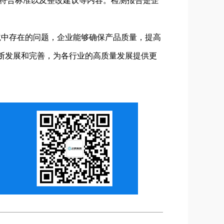
符合标准以及整改建议等内容。检测报告是企
境中存在的问题，企业能够确保产品质量，提高
断发展和完善，为各行业的高质量发展提供更