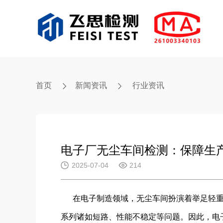
首页
新闻资讯
行业资讯
电子厂无尘车间检测：保障生
2025-07-04
214
在电子制造领域，无尘车间扮演着举足轻
系列诸如短路、性能不稳定等问题。因此，电