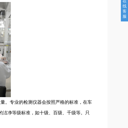
在
线
客
服
数量。专业的检测仪器会按照严格的标准，在车
的洁净等级标准，如十级、百级、千级等。只
。