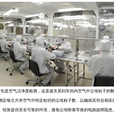
首先是空气洁净度检测，这直接关系到车间内空气中尘埃粒子的
测定每立方米空气中特定粒径的尘埃粒子数，以确保其符合相应
、组装提供安全可靠的环境，避免尘埃附着导致的电路故障隐患