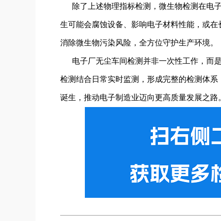
除了上述物理指标检测，微生物检测在电
生可能会腐蚀设备、影响电子材料性能，或在
消除微生物污染风险，全方位守护生产环境。
电子厂无尘车间检测并非一次性工作，而
检测结合日常实时监测，形成完整的检测体系
诞生，推动电子制造业迈向更高质量发展之路